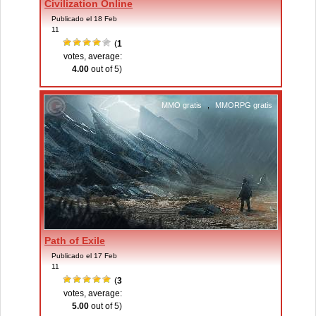
Civilization Online
Publicado el 18 Feb
11
(
1
votes, average:
4.00
out of 5)
MMO gratis
,
MMORPG gratis
Path of Exile
Publicado el 17 Feb
11
(
3
votes, average:
5.00
out of 5)