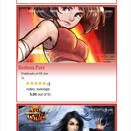
MMO gratis
,
MMO Gratis navegador
,
MMORPG gratis
Endless Fury
Publicado el 09 Jun
11
(
1
votes, average:
5.00
out of 5)
MMO gratis
,
MMORPG gratis