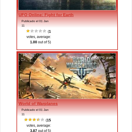
UFO Online: Fight for Earth
Publicado el 01 Jan
11
(
1
votes, average:
1.00
out of 5)
MMO gratis
,
MMORPG gratis
World of Warplanes
Publicado el 01 Jan
11
(
15
votes, average:
3.87
out of 5)