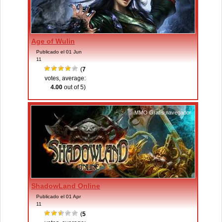
Age of Wulin
Publicado el 01 Jun
11
(
7
votes, average:
4.00
out of 5)
MMO Gratis navegador
ShadowLand Online
Publicado el 01 Apr
11
(
5