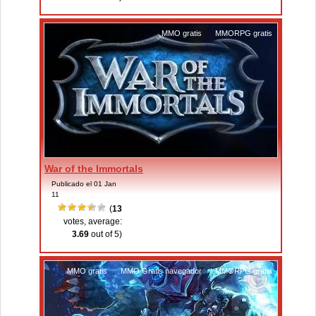
MMO gratis
,
MMORPG gratis
War of the Immortals
Publicado el 01 Jan
11
(
13
votes, average:
3.69
out of 5)
MMO gratis
,
MMO Gratis navegador
,
MMORPG gratis