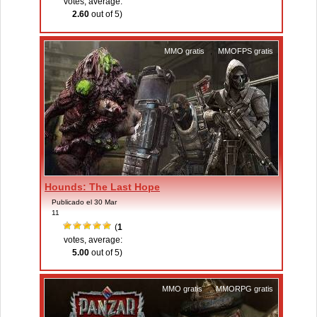
votes, average:
2.60
out of 5)
MMO gratis
,
MMOFPS gratis
Hounds: The Last Hope
Publicado el 30 Mar
11
(
1
votes, average:
5.00
out of 5)
MMO gratis
,
MMORPG gratis