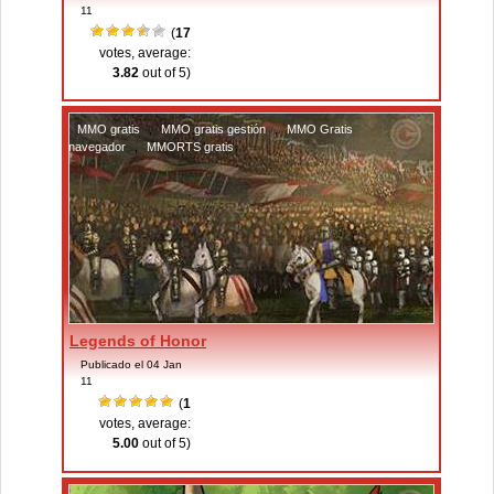
11
(
17
votes, average:
3.82
out of 5)
MMO gratis
,
MMO gratis gestión
,
MMO Gratis
navegador
,
MMORTS gratis
Legends of Honor
Publicado el 04 Jan
11
(
1
votes, average:
5.00
out of 5)