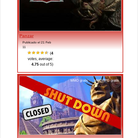
Panzar
Publicado el 21 Feb
11
(
4
votes, average:
4.75
out of 5)
MMO gratis
,
MMORPG gratis