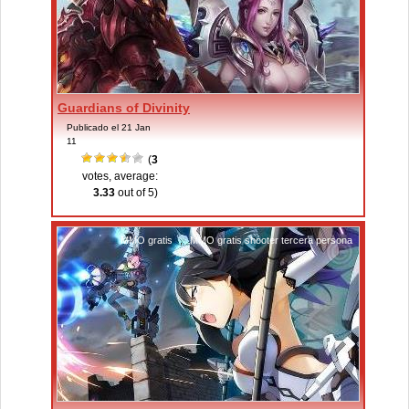
Guardians of Divinity
Publicado el 21 Jan
11
(
3
votes, average:
3.33
out of 5)
MMO gratis
,
MMO gratis shooter tercera persona