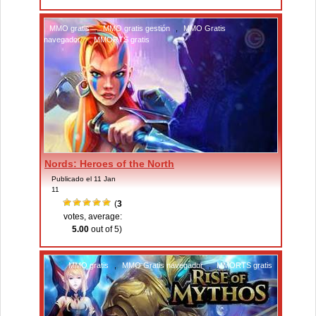
MMO gratis
,
MMO gratis gestión
,
MMO Gratis
navegador
,
MMORTS gratis
Nords: Heroes of the North
Publicado el 11 Jan
11
(
3
votes, average:
5.00
out of 5)
MMO gratis
,
MMO Gratis navegador
,
MMORTS gratis