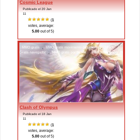
Cosmic League
Publicado el 20 Jan
11
(
1
votes, average:
5.00
out of 5)
MMO gratis
,
MMO gratis movimiento de pantalla
,
MMO
Gratis navegador
,
MMO gratis por turnos
,
MMORPG gratis
Clash of Olympus
Publicado el 18 Jan
11
(
1
votes, average:
5.00
out of 5)