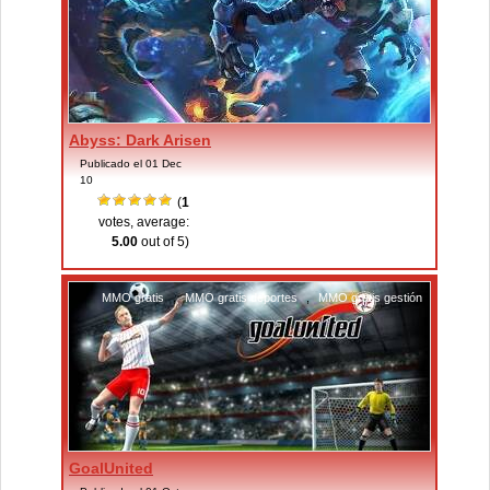
Abyss: Dark Arisen
Publicado el 01 Dec
10
(
1
votes, average:
5.00
out of 5)
MMO gratis
,
MMO gratis deportes
,
MMO gratis gestión
GoalUnited