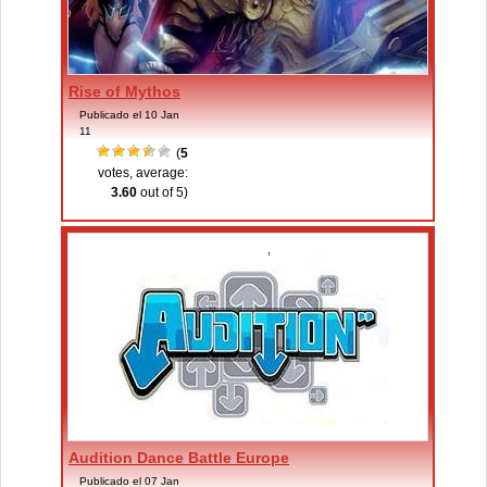
Rise of Mythos
Publicado el 10 Jan
11
(
5
votes, average:
3.60
out of 5)
MMO gratis
,
MMO gratis baile y música
Audition Dance Battle Europe
Publicado el 07 Jan