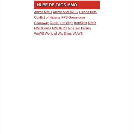
NUBE DE TAGS MMO
Anime MMO
Anime MMORPG
Closed Beta
Conflict of Nations
FPS
Gameforge
Giveaway
Gratis
Iron Sight
IronSight
MMO
MMOGratis
MMORPG
NosTale
Promo
WoWS
World of WarShips
WoWS