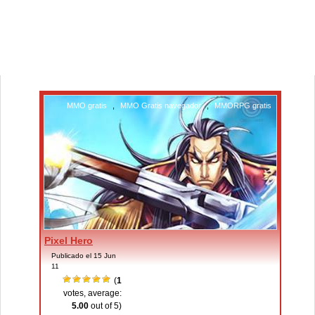
MMO gratis
,
MMO Gratis navegador
,
MMORPG gratis
Pixel Hero
Publicado el 15 Jun
11
(
1
votes, average:
5.00
out of 5)