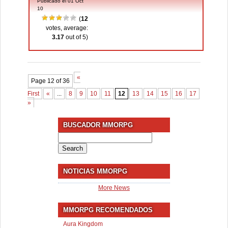
Publicado el 01 Oct
10
(
12
votes, average:
3.17
out of 5)
«
Page 12 of 36
First
«
...
8
9
10
11
12
13
14
15
16
17
...
30
»
BUSCADOR MMORPG
Search
for:
NOTICIAS MMORPG
More News
MMORPG RECOMENDADOS
Aura Kingdom