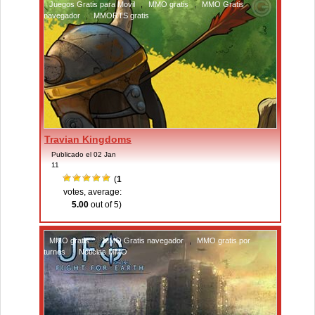
Juegos Gratis para Movil
,
MMO gratis
,
MMO Gratis
navegador
,
MMORTS gratis
Travian Kingdoms
Publicado el 02 Jan
11
(
1
votes, average:
5.00
out of 5)
MMO gratis
,
MMO Gratis navegador
,
MMO gratis por
turnos
,
Noticias MMO