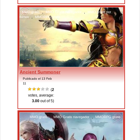
MMO gratis
,
MMO Gratis navegador
,
MMO gratis por
turnos
,
MMORPG gratis
Ancient Summoner
Publicado el 13 Feb
11
(
2
votes, average:
3.00
out of 5)
MMO gratis
,
MMO Gratis navegador
,
MMORPG gratis