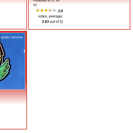
Publicado el 21 Jul
00
(
14
votes, average:
3.93
out of 5)
gratis carreras