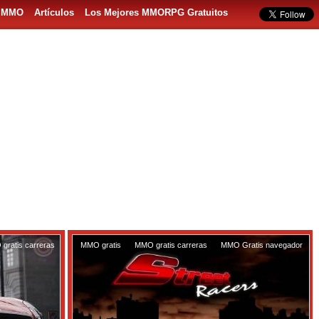
s MMO
Artículos
Los Mejores MMORPG Gratuitos
gratis carreras
MMO gratis
,
MMO gratis carreras
,
MMO Gratis navegador