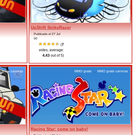
UpShift StrikeRacer
Publicado el 27 Jul
00
(
7
votes, average:
4.43
out of 5)
gratis carreras
MMO gratis
,
MMO gratis carreras
Racing Star: come on baby!