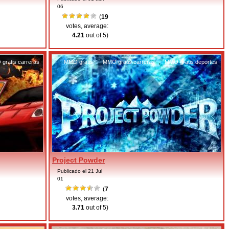
06
(
19
votes, average:
4.21
out of 5)
gratis carreras
MMO gratis
,
MMO gratis carreras
,
MMO gratis deportes
Project Powder
Publicado el 21 Jul
01
(
7
votes, average:
3.71
out of 5)