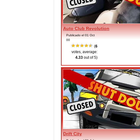
Auto Club Revolution
Publicado el 01 Oct
00
(
6
votes, average:
4.33
out of 5)
MMO gratis
,
MMO 
Drift City