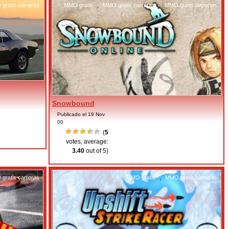
gratis carreras
MMO gratis
,
MMO gratis carreras
,
MMO gratis deportes
Snowbound
Publicado el 19 Nov
00
(
5
votes, average:
3.40
out of 5)
gratis carreras
MMO gratis
,
MMO gratis carreras