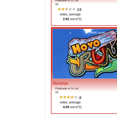
Publicado el 21 Jul
00
(
13
votes, average:
2.92
out of 5)
MMO gratis
,
MMO 
Hovorun
Publicado el 14 Jul
00
(
2
votes, average:
4.00
out of 5)