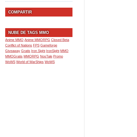
COMPARTIR
NUBE DE TAGS MMO
Anime MMO
Anime MMORPG
Closed Beta
Conflict of Nations
FPS
Gameforge
Giveaway
Gratis
Iron Sight
IronSight
MMO
MMOGratis
MMORPG
NosTale
Promo
WoWS
World of WarShips
WoWS