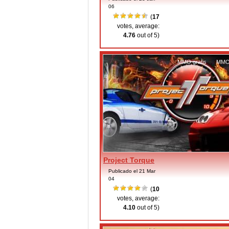
06
(
17
votes, average:
4.76
out of 5)
MMO gratis
,
MMO 
Project Torque
Publicado el 21 Mar
04
(
10
votes, average:
4.10
out of 5)