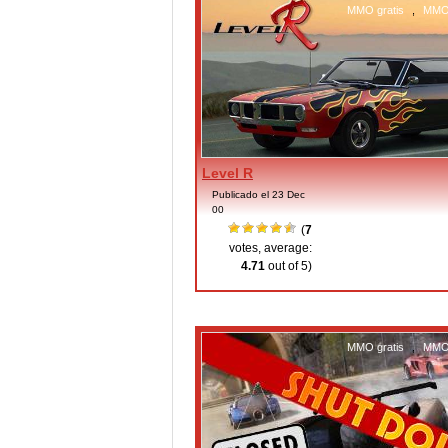
MMO gratis
,
MMO 
Level R
Publicado el 23 Dec
00
(
7
votes, average:
4.71
out of 5)
MMO gratis
,
MMO 