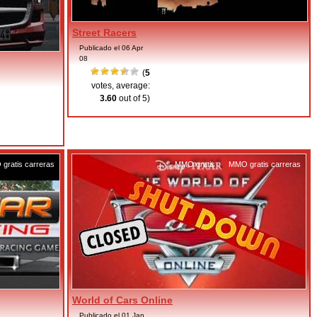
Street Racers
Publicado el 06 Apr
08
(
5
votes, average:
3.60
out of 5)
gratis carreras
MMO gratis
,
MMO gratis carreras
World of Cars Online
Publicado el 01 Jan