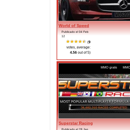
World of Speed
Publicado el 04 Feb
12
(
9
votes, average:
4.56
out of 5)
MMO gratis
,
MMO 
Superstar Racing
Publicado el 28 Jan