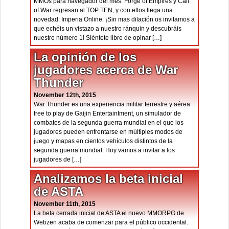
MMOs para navegador del mes. Forge of Empires y Call
of War regresan al TOP TEN, y con ellos llega una
novedad: Imperia Online. ¡Sin mas dilación os invitamos a
que echéis un vistazo a nuestro ránquin y descubráis
nuestro número 1! Siéntete libre de opinar […]
La opinión de los
jugadores acerca de War
Thunder
November 12th, 2015
War Thunder es una experiencia militar terrestre y aérea
free to play de Gaijin Entertaintment, un simulador de
combates de la segunda guerra mundial en el que los
jugadores pueden enfrentarse en múltiples modos de
juego y mapas en cientos vehículos distintos de la
segunda guerra mundial. Hoy vamos a invitar a los
jugadores de […]
Analizamos la beta inicial
de ASTA
November 11th, 2015
La beta cerrada inicial de ASTA el nuevo MMORPG de
Webzen acaba de comenzar para el público occidental.