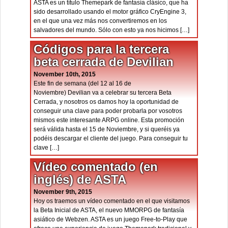
ASTA es un título Themepark de fantasía clásico, que ha
sido desarrollado usando el motor gráfico CryEngine 3,
en el que una vez más nos convertiremos en los
salvadores del mundo. Sólo con esto ya nos hicimos […]
Códigos para la tercera
beta cerrada de Devilian
November 10th, 2015
Este fin de semana (del 12 al 16 de
Noviembre) Devilian va a celebrar su tercera Beta
Cerrada, y nosotros os damos hoy la oportunidad de
conseguir una clave para poder probarla por vosotros
mismos este interesante ARPG online. Esta promoción
será válida hasta el 15 de Noviembre, y si queréis ya
podéis descargar el cliente del juego. Para conseguir tu
clave […]
Vídeo comentado (en
inglés) de ASTA
November 9th, 2015
Hoy os traemos un vídeo comentado en el que visitamos
la Beta Inicial de ASTA, el nuevo MMORPG de fantasía
asiático de Webzen. ASTA es un juego Free-to-Play que