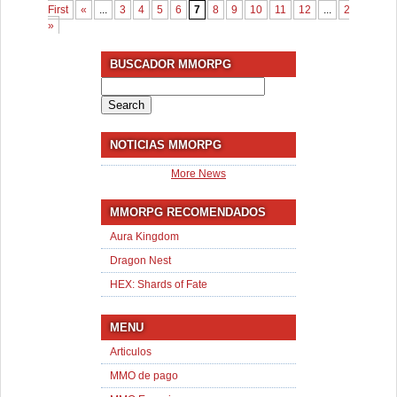
First
«
...
3
4
5
6
7
8
9
10
11
12
...
20
30
.
»
BUSCADOR MMORPG
Search
for:
NOTICIAS MMORPG
More News
MMORPG RECOMENDADOS
Aura Kingdom
Dragon Nest
HEX: Shards of Fate
MENU
Articulos
MMO de pago