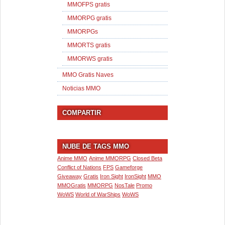
MMOFPS gratis
MMORPG gratis
MMORPGs
MMORTS gratis
MMORWS gratis
MMO Gratis Naves
Noticias MMO
COMPARTIR
NUBE DE TAGS MMO
Anime MMO
Anime MMORPG
Closed Beta
Conflict of Nations
FPS
Gameforge
Giveaway
Gratis
Iron Sight
IronSight
MMO
MMOGratis
MMORPG
NosTale
Promo
WoWS
World of WarShips
WoWS