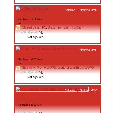
Articulos
,
Noticias MMO
IronSight CB acceso
Publicado el 22 Nov
17
Closed Beta
,
FPS
,
Gratis
,
Iron Sight
,
IronSight
(No
Ratings Yet)
Noticias MMO
World of WarShips Loot Boxes Giveaway
Publicado el 03 Nov
17
Giveaway
,
Promo WoWS
,
World of WarShips
,
WoWS
(No
Ratings Yet)
Articulos
,
Noticias MMO
La opinión de los jugadores acerca de Triad
Wars
Publicado el 23 Oct
15