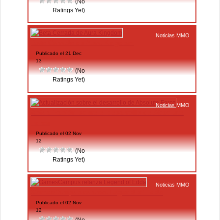
(No
Ratings Yet)
Noticias MMO
Beta Cerrada de Aura Kingdom
Publicado el 21 Dec
13
(No
Ratings Yet)
Noticias MMO
Actualización sobre el desarrollo de Absolute
Force
Publicado el 02 Nov
12
(No
Ratings Yet)
Noticias MMO
GamesCampus relanza Legend of Edda
Publicado el 02 Nov
12