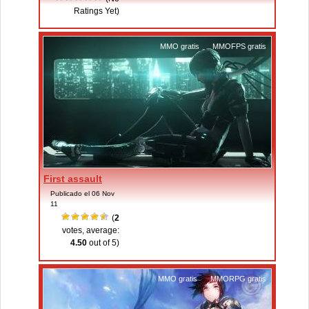
Ratings Yet)
MMO gratis
,
MMOFPS gratis
First assault
Publicado el 06 Nov
11
(
2
votes, average:
4.50
out of 5)
MMO gratis
,
MMORPG gratis