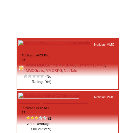
Noticias MMO
NosTale Año Nuevo Lunar y San Valentín
Publicado el 05 Feb
26
Anime MMO
,
Anime MMORPG
,
Gameforge
,
MMO
,
MMOGratis
,
MMORPG
,
NosTale
(No
Ratings Yet)
Noticias MMO
Drakensang Online 12 Aniversario
Publicado el 12 Sep
23
(
1
votes, average:
3.00
out of 5)