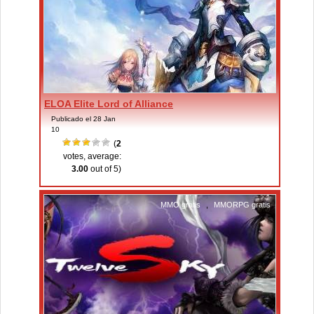
ELOA Elite Lord of Alliance
Publicado el 28 Jan
10
(
2
votes, average:
3.00
out of 5)
MMO gratis
,
MMORPG gratis