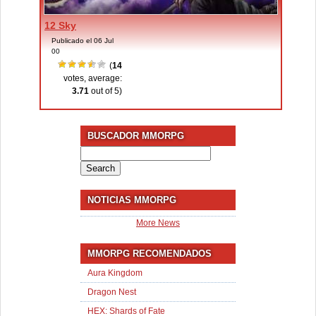
12 Sky
Publicado el 06 Jul
00
(
14
votes, average:
3.71
out of 5)
BUSCADOR MMORPG
Search
for:
NOTICIAS MMORPG
More News
MMORPG RECOMENDADOS
Aura Kingdom
Dragon Nest
HEX: Shards of Fate