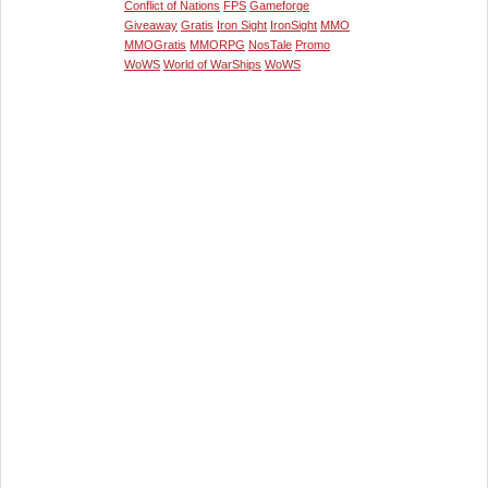
Conflict of Nations
FPS
Gameforge
Giveaway
Gratis
Iron Sight
IronSight
MMO
MMOGratis
MMORPG
NosTale
Promo
WoWS
World of WarShips
WoWS