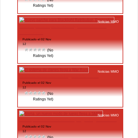
(No
Ratings Yet)
Noticias MMO
Nuevo parche para Blacklight Retribution,
Evacuation
Publicado el 02 Nov
12
(No
Ratings Yet)
Noticias MMO
El sistema de clanes llega a War Rock
Publicado el 02 Nov
12
(No
Ratings Yet)
Noticias MMO
Arena, un nuevo modo de juego llega a SMITE
Publicado el 02 Nov
12
(No