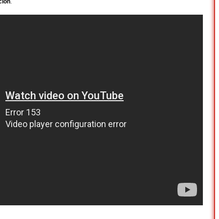
ción
.