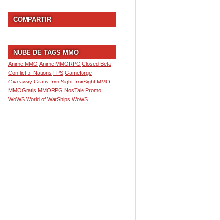
COMPARTIR
NUBE DE TAGS MMO
Anime MMO
Anime MMORPG
Closed Beta
Conflict of Nations
FPS
Gameforge
Giveaway
Gratis
Iron Sight
IronSight
MMO
MMOGratis
MMORPG
NosTale
Promo
WoWS
World of WarShips
WoWS