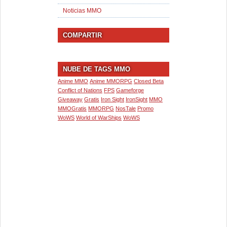
Noticias MMO
COMPARTIR
NUBE DE TAGS MMO
Anime MMO
Anime MMORPG
Closed Beta
Conflict of Nations
FPS
Gameforge
Giveaway
Gratis
Iron Sight
IronSight
MMO
MMOGratis
MMORPG
NosTale
Promo
WoWS
World of WarShips
WoWS