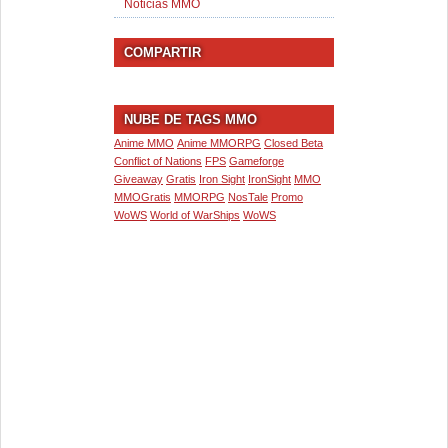
Noticias MMO
COMPARTIR
NUBE DE TAGS MMO
Anime MMO
Anime MMORPG
Closed Beta
Conflict of Nations
FPS
Gameforge
Giveaway
Gratis
Iron Sight
IronSight
MMO
MMOGratis
MMORPG
NosTale
Promo
WoWS
World of WarShips
WoWS