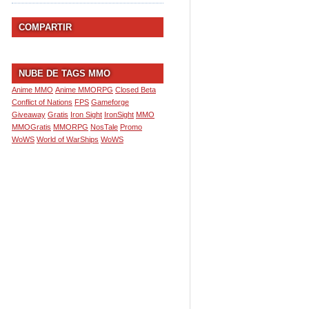
COMPARTIR
NUBE DE TAGS MMO
Anime MMO
Anime MMORPG
Closed Beta
Conflict of Nations
FPS
Gameforge
Giveaway
Gratis
Iron Sight
IronSight
MMO
MMOGratis
MMORPG
NosTale
Promo
WoWS
World of WarShips
WoWS