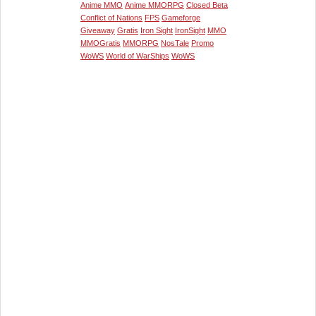
Anime MMO
Anime MMORPG
Closed Beta
Conflict of Nations
FPS
Gameforge
Giveaway
Gratis
Iron Sight
IronSight
MMO
MMOGratis
MMORPG
NosTale
Promo
WoWS
World of WarShips
WoWS