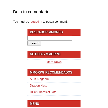
Deja tu comentario
You must be
logged in
to post a comment.
BUSCADOR MMORPG
Search
for:
NOTICIAS MMORPG
More News
MMORPG RECOMENDADOS
Aura Kingdom
Dragon Nest
HEX: Shards of Fate
MENU