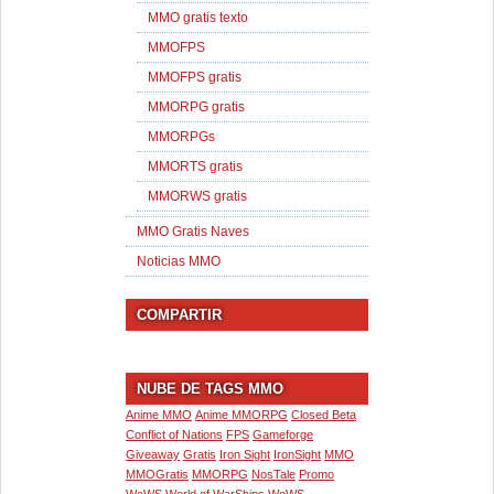
MMO gratis texto
MMOFPS
MMOFPS gratis
MMORPG gratis
MMORPGs
MMORTS gratis
MMORWS gratis
MMO Gratis Naves
Noticias MMO
COMPARTIR
NUBE DE TAGS MMO
Anime MMO
Anime MMORPG
Closed Beta
Conflict of Nations
FPS
Gameforge
Giveaway
Gratis
Iron Sight
IronSight
MMO
MMOGratis
MMORPG
NosTale
Promo