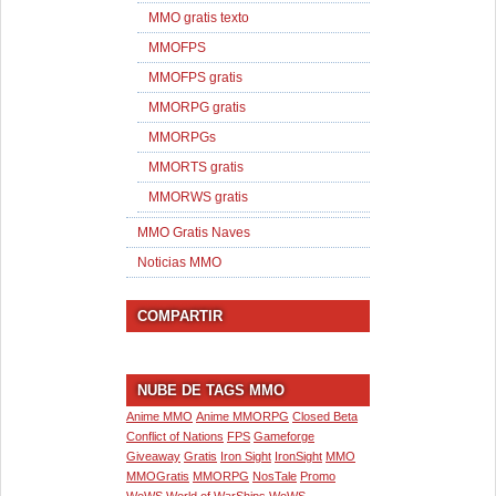
MMO gratis texto
MMOFPS
MMOFPS gratis
MMORPG gratis
MMORPGs
MMORTS gratis
MMORWS gratis
MMO Gratis Naves
Noticias MMO
COMPARTIR
NUBE DE TAGS MMO
Anime MMO
Anime MMORPG
Closed Beta
Conflict of Nations
FPS
Gameforge
Giveaway
Gratis
Iron Sight
IronSight
MMO
MMOGratis
MMORPG
NosTale
Promo