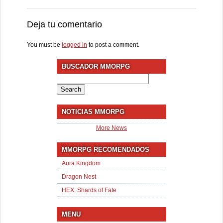
Deja tu comentario
You must be
logged in
to post a comment.
BUSCADOR MMORPG
Search
for:
NOTICIAS MMORPG
More News
MMORPG RECOMENDADOS
Aura Kingdom
Dragon Nest
HEX: Shards of Fate
MENU