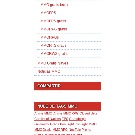
MMO gratis texto
MMOFPS
MMOFPS gratis
MMORPG gratis
MMORPGs
MMORTS gratis
MMORWS gratis
MMO Gratis Naves
Noticias MMO
COMPARTIR
NUBE DE TAGS MMO
Anime MMO
Anime MMORPG
Closed Beta
Conflict of Nations
FPS
Gameforge
Giveaway
Gratis
Iron Sight
IronSight
MMO
MMOGratis
MMORPG
NosTale
Promo