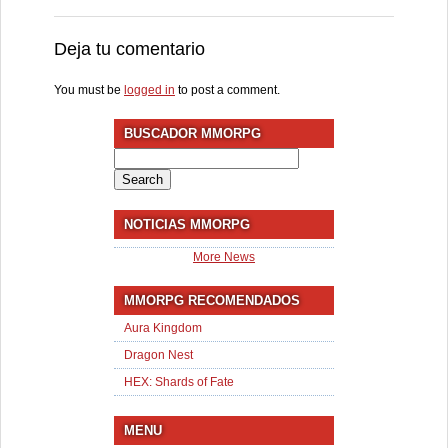
Deja tu comentario
You must be
logged in
to post a comment.
BUSCADOR MMORPG
Search
for:
NOTICIAS MMORPG
More News
MMORPG RECOMENDADOS
Aura Kingdom
Dragon Nest
HEX: Shards of Fate
MENU