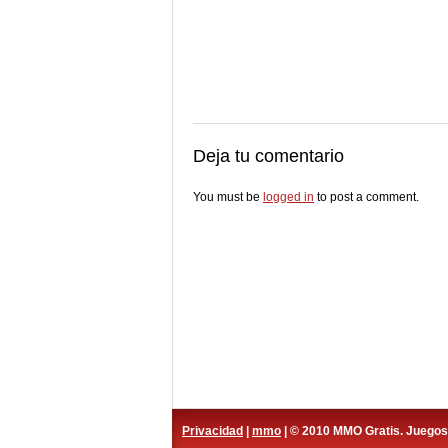
Deja tu comentario
You must be
logged in
to post a comment.
Privacidad
|
mmo
| © 2010 MMO Gratis. Juego