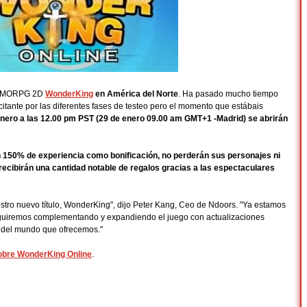
MMORPG 2D
WonderKing
en América del Norte
. Ha pasado mucho tiempo
tante por las diferentes fases de testeo pero el momento que estábais
enero a las 12.00 pm PST (29 de enero 09.00 am GMT+1 -Madrid) se abrirán
un 150% de experiencia como bonificación, no perderán sus personajes ni
 recibirán una cantidad notable de regalos gracias a las espectaculares
tro nuevo título, WonderKing", dijo Peter Kang, Ceo de Ndoors. "Ya estamos
 seguiremos complementando y expandiendo el juego con actualizaciones
n del mundo que ofrecemos."
sobre WonderKing Online
.