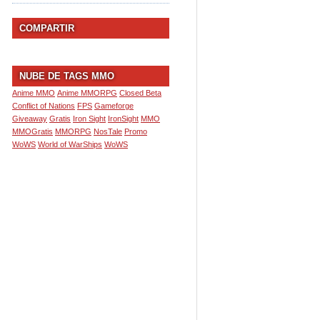
COMPARTIR
NUBE DE TAGS MMO
Anime MMO
Anime MMORPG
Closed Beta
Conflict of Nations
FPS
Gameforge
Giveaway
Gratis
Iron Sight
IronSight
MMO
MMOGratis
MMORPG
NosTale
Promo
WoWS
World of WarShips
WoWS