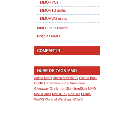
MMORPGs
MMORTS gratis
MMORWS gratis
MMO Gratis Naves
Noticias MMO
COMPARTIR
NUBE DE TAGS MMO
Anime MMO
Anime MMORPG
Closed Beta
Conflict of Nations
FPS
Gameforge
Giveaway
Gratis
Iron Sight
IronSight
MMO
MMOGratis
MMORPG
NosTale
Promo
WoWS
World of WarShips
WoWS