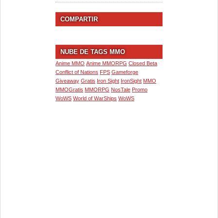
COMPARTIR
NUBE DE TAGS MMO
Anime MMO
Anime MMORPG
Closed Beta
Conflict of Nations
FPS
Gameforge
Giveaway
Gratis
Iron Sight
IronSight
MMO
MMOGratis
MMORPG
NosTale
Promo
WoWS
World of WarShips
WoWS