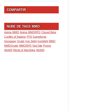
COMPARTIR
NUBE DE TAGS MMO
Anime MMO
Anime MMORPG
Closed Beta
Conflict of Nations
FPS
Gameforge
Giveaway
Gratis
Iron Sight
IronSight
MMO
MMOGratis
MMORPG
NosTale
Promo
WoWS
World of WarShips
WoWS