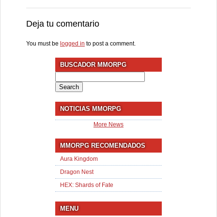
Deja tu comentario
You must be
logged in
to post a comment.
BUSCADOR MMORPG
Search
for:
NOTICIAS MMORPG
More News
MMORPG RECOMENDADOS
Aura Kingdom
Dragon Nest
HEX: Shards of Fate
MENU