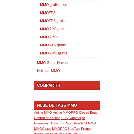
MMO gratis texto
MMOFPS
MMOFPS gratis
MMORPG gratis
MMORPGs
MMORTS gratis
MMORWS gratis
MMO Gratis Naves
Noticias MMO
COMPARTIR
NUBE DE TAGS MMO
Anime MMO
Anime MMORPG
Closed Beta
Conflict of Nations
FPS
Gameforge
Giveaway
Gratis
Iron Sight
IronSight
MMO
MMOGratis
MMORPG
NosTale
Promo