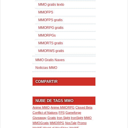
MMO gratis texto
MMOFPS
MMOFPS gratis
MMORPG gratis
MMORPGs
MMORTS gratis
MMORWS gratis
MMO Gratis Naves
Noticias MMO
COMPARTIR
NUBE DE TAGS MMO
Anime MMO
Anime MMORPG
Closed Beta
Conflict of Nations
FPS
Gameforge
Giveaway
Gratis
Iron Sight
IronSight
MMO
MMOGratis
MMORPG
NosTale
Promo