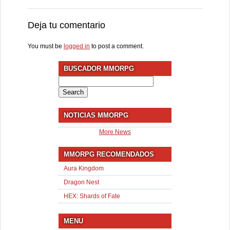
Deja tu comentario
You must be
logged in
to post a comment.
BUSCADOR MMORPG
Search
for:
NOTICIAS MMORPG
More News
MMORPG RECOMENDADOS
Aura Kingdom
Dragon Nest
HEX: Shards of Fate
MENU