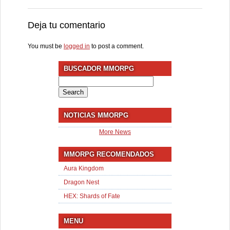
Deja tu comentario
You must be
logged in
to post a comment.
BUSCADOR MMORPG
Search
for:
NOTICIAS MMORPG
More News
MMORPG RECOMENDADOS
Aura Kingdom
Dragon Nest
HEX: Shards of Fate
MENU