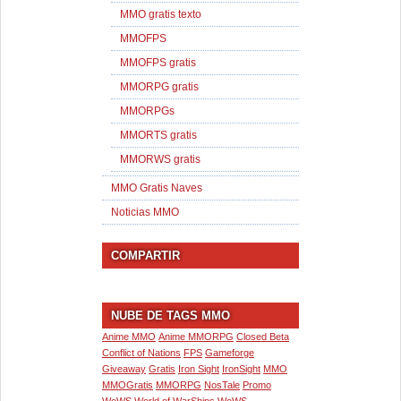
MMO gratis texto
MMOFPS
MMOFPS gratis
MMORPG gratis
MMORPGs
MMORTS gratis
MMORWS gratis
MMO Gratis Naves
Noticias MMO
COMPARTIR
NUBE DE TAGS MMO
Anime MMO
Anime MMORPG
Closed Beta
Conflict of Nations
FPS
Gameforge
Giveaway
Gratis
Iron Sight
IronSight
MMO
MMOGratis
MMORPG
NosTale
Promo