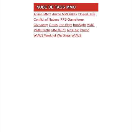
NUBE DE TAGS MMO
Anime MMO
Anime MMORPG
Closed Beta
Conflict of Nations
FPS
Gameforge
Giveaway
Gratis
Iron Sight
IronSight
MMO
MMOGratis
MMORPG
NosTale
Promo
WoWS
World of WarShips
WoWS