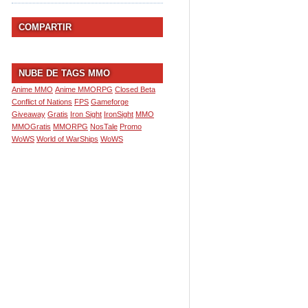
COMPARTIR
NUBE DE TAGS MMO
Anime MMO
Anime MMORPG
Closed Beta
Conflict of Nations
FPS
Gameforge
Giveaway
Gratis
Iron Sight
IronSight
MMO
MMOGratis
MMORPG
NosTale
Promo
WoWS
World of WarShips
WoWS