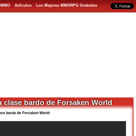
s MMO
Artículos
Los Mejores MMORPG Gratuitos
la clase bardo de Forsaken World
lase bardo de Forsaken World
.