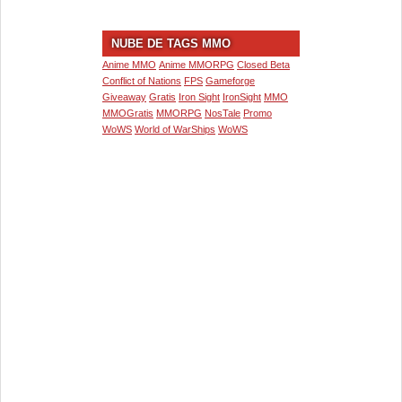
NUBE DE TAGS MMO
Anime MMO
Anime MMORPG
Closed Beta
Conflict of Nations
FPS
Gameforge
Giveaway
Gratis
Iron Sight
IronSight
MMO
MMOGratis
MMORPG
NosTale
Promo
WoWS
World of WarShips
WoWS