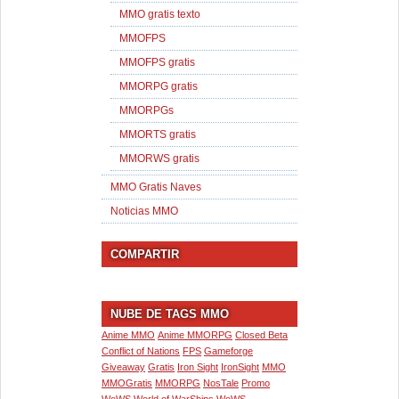
MMO gratis texto
MMOFPS
MMOFPS gratis
MMORPG gratis
MMORPGs
MMORTS gratis
MMORWS gratis
MMO Gratis Naves
Noticias MMO
COMPARTIR
NUBE DE TAGS MMO
Anime MMO
Anime MMORPG
Closed Beta
Conflict of Nations
FPS
Gameforge
Giveaway
Gratis
Iron Sight
IronSight
MMO
MMOGratis
MMORPG
NosTale
Promo