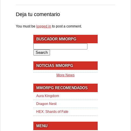
Deja tu comentario
You must be
logged in
to post a comment.
BUSCADOR MMORPG
Search
for:
NOTICIAS MMORPG
More News
MMORPG RECOMENDADOS
Aura Kingdom
Dragon Nest
HEX: Shards of Fate
MENU