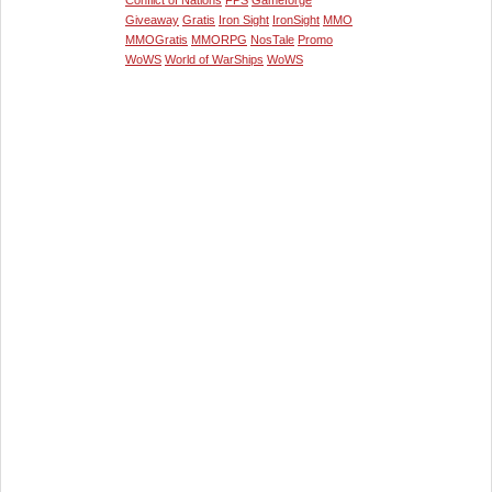
Conflict of Nations
FPS
Gameforge
Giveaway
Gratis
Iron Sight
IronSight
MMO
MMOGratis
MMORPG
NosTale
Promo
WoWS
World of WarShips
WoWS