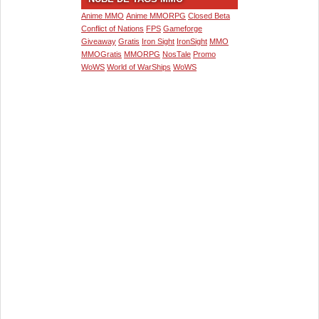
Anime MMO
Anime MMORPG
Closed Beta
Conflict of Nations
FPS
Gameforge
Giveaway
Gratis
Iron Sight
IronSight
MMO
MMOGratis
MMORPG
NosTale
Promo
WoWS
World of WarShips
WoWS