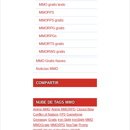
MMO gratis texto
MMOFPS
MMOFPS gratis
MMORPG gratis
MMORPGs
MMORTS gratis
MMORWS gratis
MMO Gratis Naves
Noticias MMO
COMPARTIR
NUBE DE TAGS MMO
Anime MMO
Anime MMORPG
Closed Beta
Conflict of Nations
FPS
Gameforge
Giveaway
Gratis
Iron Sight
IronSight
MMO
MMOGratis
MMORPG
NosTale
Promo