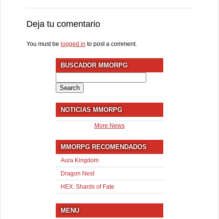
Deja tu comentario
You must be
logged in
to post a comment.
BUSCADOR MMORPG
Search
for:
NOTICIAS MMORPG
More News
MMORPG RECOMENDADOS
Aura Kingdom
Dragon Nest
HEX: Shards of Fate
MENU