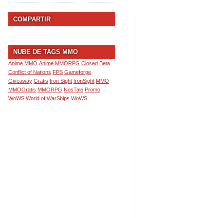
COMPARTIR
NUBE DE TAGS MMO
Anime MMO
Anime MMORPG
Closed Beta
Conflict of Nations
FPS
Gameforge
Giveaway
Gratis
Iron Sight
IronSight
MMO
MMOGratis
MMORPG
NosTale
Promo
WoWS
World of WarShips
WoWS