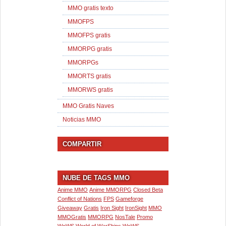
MMO gratis texto
MMOFPS
MMOFPS gratis
MMORPG gratis
MMORPGs
MMORTS gratis
MMORWS gratis
MMO Gratis Naves
Noticias MMO
COMPARTIR
NUBE DE TAGS MMO
Anime MMO
Anime MMORPG
Closed Beta
Conflict of Nations
FPS
Gameforge
Giveaway
Gratis
Iron Sight
IronSight
MMO
MMOGratis
MMORPG
NosTale
Promo