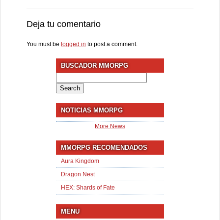
Deja tu comentario
You must be
logged in
to post a comment.
BUSCADOR MMORPG
Search
for:
NOTICIAS MMORPG
More News
MMORPG RECOMENDADOS
Aura Kingdom
Dragon Nest
HEX: Shards of Fate
MENU