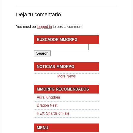
Deja tu comentario
You must be
logged in
to post a comment.
BUSCADOR MMORPG
Search
for:
NOTICIAS MMORPG
More News
MMORPG RECOMENDADOS
Aura Kingdom
Dragon Nest
HEX: Shards of Fate
MENU