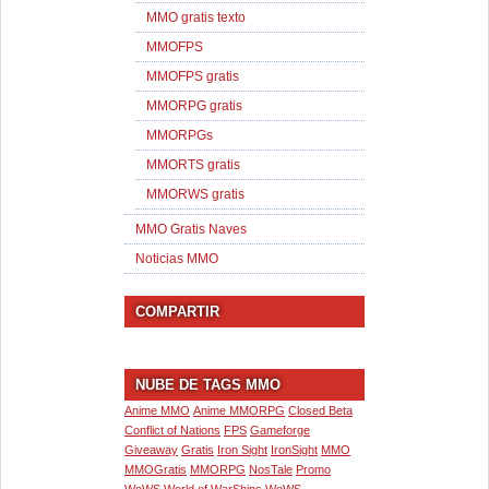
MMO gratis texto
MMOFPS
MMOFPS gratis
MMORPG gratis
MMORPGs
MMORTS gratis
MMORWS gratis
MMO Gratis Naves
Noticias MMO
COMPARTIR
NUBE DE TAGS MMO
Anime MMO
Anime MMORPG
Closed Beta
Conflict of Nations
FPS
Gameforge
Giveaway
Gratis
Iron Sight
IronSight
MMO
MMOGratis
MMORPG
NosTale
Promo