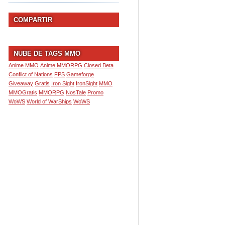
COMPARTIR
NUBE DE TAGS MMO
Anime MMO
Anime MMORPG
Closed Beta
Conflict of Nations
FPS
Gameforge
Giveaway
Gratis
Iron Sight
IronSight
MMO
MMOGratis
MMORPG
NosTale
Promo
WoWS
World of WarShips
WoWS