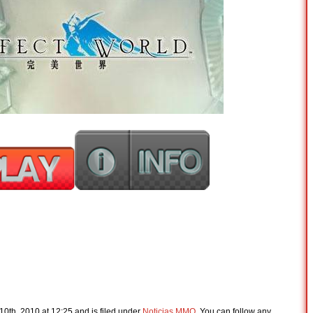
0th, 2010 at 12:25 and is filed under
Noticias MMO
. You can follow any