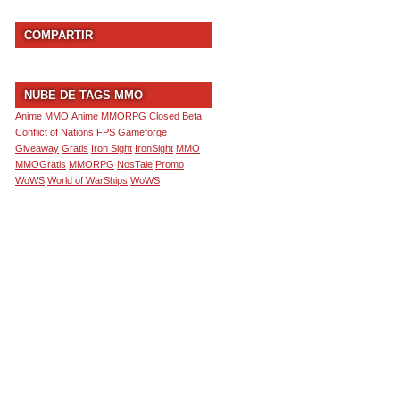
COMPARTIR
NUBE DE TAGS MMO
Anime MMO
Anime MMORPG
Closed Beta
Conflict of Nations
FPS
Gameforge
Giveaway
Gratis
Iron Sight
IronSight
MMO
MMOGratis
MMORPG
NosTale
Promo
WoWS
World of WarShips
WoWS