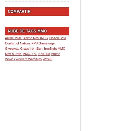
COMPARTIR
NUBE DE TAGS MMO
Anime MMO
Anime MMORPG
Closed Beta
Conflict of Nations
FPS
Gameforge
Giveaway
Gratis
Iron Sight
IronSight
MMO
MMOGratis
MMORPG
NosTale
Promo
WoWS
World of WarShips
WoWS