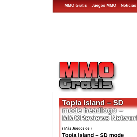
MMO Gratis
Juegos MMO
Noticia
Topia Island – SD
mode headlogo –
MMOReviews Networ
( Más Juegos de )
Topia Island – SD mode