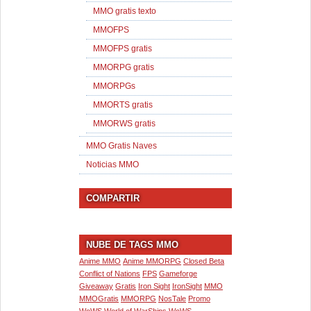
MMO gratis texto
MMOFPS
MMOFPS gratis
MMORPG gratis
MMORPGs
MMORTS gratis
MMORWS gratis
MMO Gratis Naves
Noticias MMO
COMPARTIR
NUBE DE TAGS MMO
Anime MMO
Anime MMORPG
Closed Beta
Conflict of Nations
FPS
Gameforge
Giveaway
Gratis
Iron Sight
IronSight
MMO
MMOGratis
MMORPG
NosTale
Promo