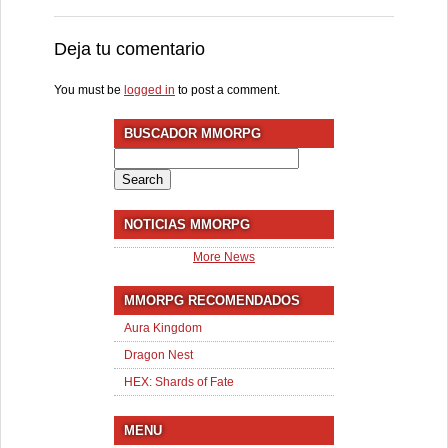
Deja tu comentario
You must be
logged in
to post a comment.
BUSCADOR MMORPG
Search
for:
NOTICIAS MMORPG
More News
MMORPG RECOMENDADOS
Aura Kingdom
Dragon Nest
HEX: Shards of Fate
MENU