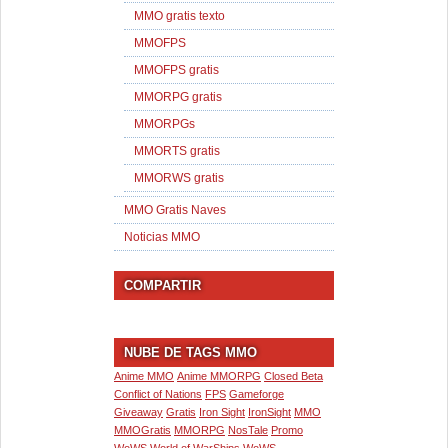
MMO gratis texto
MMOFPS
MMOFPS gratis
MMORPG gratis
MMORPGs
MMORTS gratis
MMORWS gratis
MMO Gratis Naves
Noticias MMO
COMPARTIR
NUBE DE TAGS MMO
Anime MMO
Anime MMORPG
Closed Beta
Conflict of Nations
FPS
Gameforge
Giveaway
Gratis
Iron Sight
IronSight
MMO
MMOGratis
MMORPG
NosTale
Promo