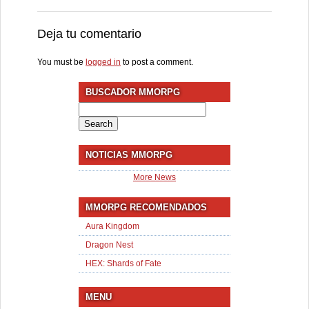
Deja tu comentario
You must be
logged in
to post a comment.
BUSCADOR MMORPG
Search
for:
NOTICIAS MMORPG
More News
MMORPG RECOMENDADOS
Aura Kingdom
Dragon Nest
HEX: Shards of Fate
MENU