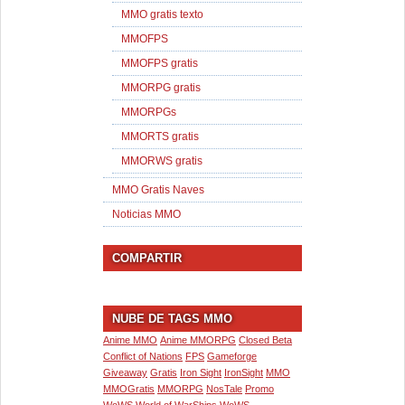
MMO gratis texto
MMOFPS
MMOFPS gratis
MMORPG gratis
MMORPGs
MMORTS gratis
MMORWS gratis
MMO Gratis Naves
Noticias MMO
COMPARTIR
NUBE DE TAGS MMO
Anime MMO
Anime MMORPG
Closed Beta
Conflict of Nations
FPS
Gameforge
Giveaway
Gratis
Iron Sight
IronSight
MMO
MMOGratis
MMORPG
NosTale
Promo