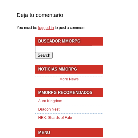
Deja tu comentario
You must be
logged in
to post a comment.
BUSCADOR MMORPG
Search
for:
NOTICIAS MMORPG
More News
MMORPG RECOMENDADOS
Aura Kingdom
Dragon Nest
HEX: Shards of Fate
MENU