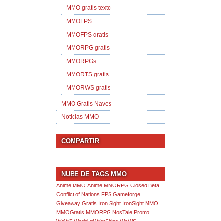
MMO gratis texto
MMOFPS
MMOFPS gratis
MMORPG gratis
MMORPGs
MMORTS gratis
MMORWS gratis
MMO Gratis Naves
Noticias MMO
COMPARTIR
NUBE DE TAGS MMO
Anime MMO
Anime MMORPG
Closed Beta
Conflict of Nations
FPS
Gameforge
Giveaway
Gratis
Iron Sight
IronSight
MMO
MMOGratis
MMORPG
NosTale
Promo