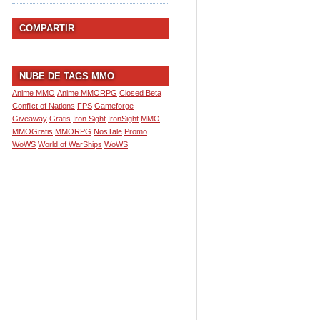
COMPARTIR
NUBE DE TAGS MMO
Anime MMO
Anime MMORPG
Closed Beta
Conflict of Nations
FPS
Gameforge
Giveaway
Gratis
Iron Sight
IronSight
MMO
MMOGratis
MMORPG
NosTale
Promo
WoWS
World of WarShips
WoWS