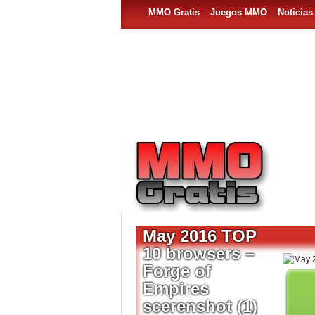
MMO Gratis
Juegos MMO
Noticia
May 2016 TOP
10 browsers –
Forge of
Empires
scerenshot (1)