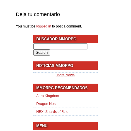
Deja tu comentario
You must be
logged in
to post a comment.
BUSCADOR MMORPG
Search
for:
NOTICIAS MMORPG
More News
MMORPG RECOMENDADOS
Aura Kingdom
Dragon Nest
HEX: Shards of Fate
MENU