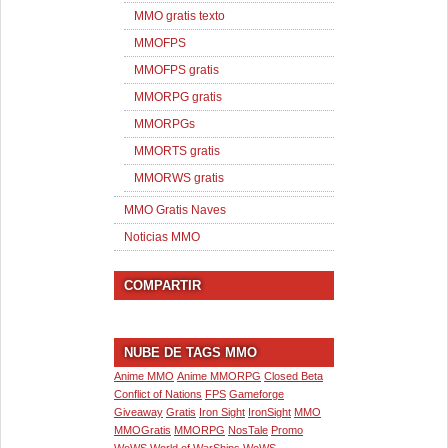
MMO gratis texto
MMOFPS
MMOFPS gratis
MMORPG gratis
MMORPGs
MMORTS gratis
MMORWS gratis
MMO Gratis Naves
Noticias MMO
COMPARTIR
NUBE DE TAGS MMO
Anime MMO
Anime MMORPG
Closed Beta
Conflict of Nations
FPS
Gameforge
Giveaway
Gratis
Iron Sight
IronSight
MMO
MMOGratis
MMORPG
NosTale
Promo