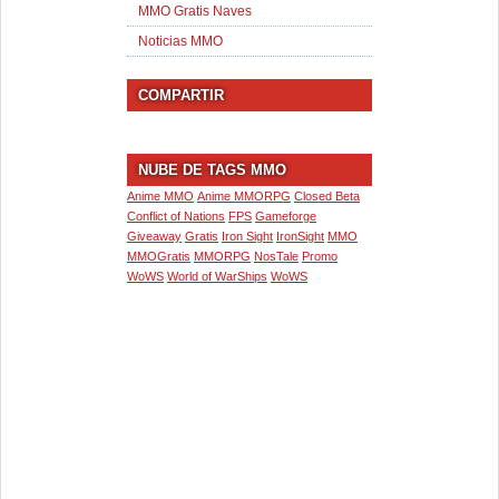
MMO Gratis Naves
Noticias MMO
COMPARTIR
NUBE DE TAGS MMO
Anime MMO
Anime MMORPG
Closed Beta
Conflict of Nations
FPS
Gameforge
Giveaway
Gratis
Iron Sight
IronSight
MMO
MMOGratis
MMORPG
NosTale
Promo
WoWS
World of WarShips
WoWS