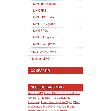
MMO gratis texto
MMOFPS
MMOFPS gratis
MMORPG gratis
MMORPGs
MMORTS gratis
MMORWS gratis
MMO Gratis Naves
Noticias MMO
COMPARTIR
NUBE DE TAGS MMO
Anime MMO
Anime MMORPG
Closed Beta
Conflict of Nations
FPS
Gameforge
Giveaway
Gratis
Iron Sight
IronSight
MMO
MMOGratis
MMORPG
NosTale
Promo