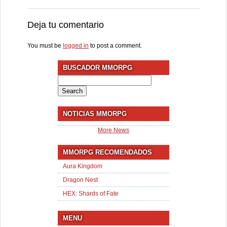
Deja tu comentario
You must be
logged in
to post a comment.
BUSCADOR MMORPG
Search
for:
NOTICIAS MMORPG
More News
MMORPG RECOMENDADOS
Aura Kingdom
Dragon Nest
HEX: Shards of Fate
MENU