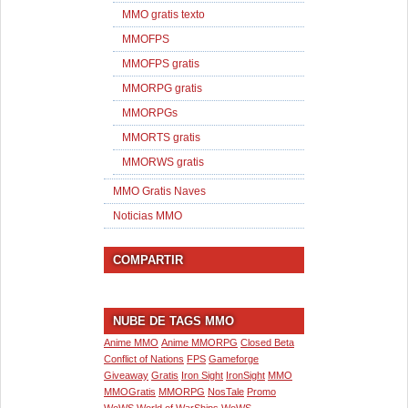
MMO gratis texto
MMOFPS
MMOFPS gratis
MMORPG gratis
MMORPGs
MMORTS gratis
MMORWS gratis
MMO Gratis Naves
Noticias MMO
COMPARTIR
NUBE DE TAGS MMO
Anime MMO
Anime MMORPG
Closed Beta
Conflict of Nations
FPS
Gameforge
Giveaway
Gratis
Iron Sight
IronSight
MMO
MMOGratis
MMORPG
NosTale
Promo