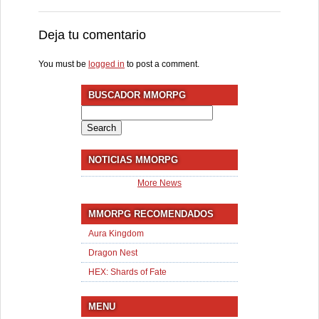
Deja tu comentario
You must be
logged in
to post a comment.
BUSCADOR MMORPG
Search
for:
NOTICIAS MMORPG
More News
MMORPG RECOMENDADOS
Aura Kingdom
Dragon Nest
HEX: Shards of Fate
MENU