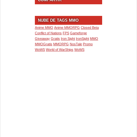
NUBE DE TAGS MMO
Anime MMO
Anime MMORPG
Closed Beta
Conflict of Nations
FPS
Gameforge
Giveaway
Gratis
Iron Sight
IronSight
MMO
MMOGratis
MMORPG
NosTale
Promo
WoWS
World of WarShips
WoWS