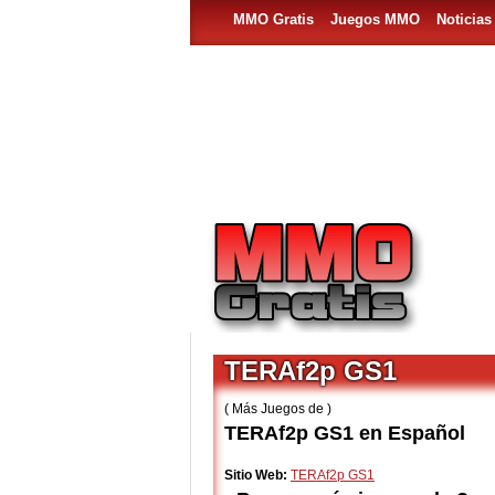
MMO Gratis
Juegos MMO
Noticia
TERAf2p GS1
( Más Juegos de )
TERAf2p GS1 en Español
Sitio Web:
TERAf2p GS1