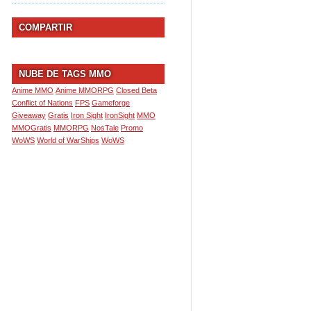
COMPARTIR
NUBE DE TAGS MMO
Anime MMO
Anime MMORPG
Closed Beta
Conflict of Nations
FPS
Gameforge
Giveaway
Gratis
Iron Sight
IronSight
MMO
MMOGratis
MMORPG
NosTale
Promo
WoWS
World of WarShips
WoWS