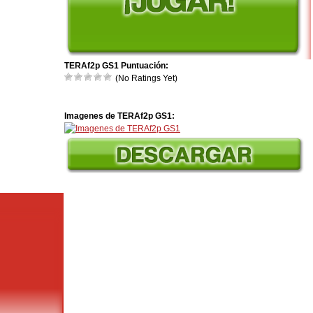
TERAf2p GS1 Puntuación:
(No Ratings Yet)
Imagenes de TERAf2p GS1: