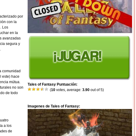
acterizado por
ión con la
o. Los
uchar en la
ás avanzadas
cia segura y
.
na comunidad
el este) hace
rencia mútua.
Tales of Fantasy Puntuación:
lturales no son
(
10
votes, average:
3.90
out of 5)
ado de todo
Imagenes de Tales of Fantasy:
cuatro
a a los
dades de