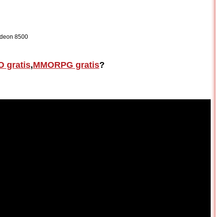
adeon 8500
 gratis
,
MMORPG gratis
?