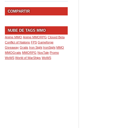
COMPARTIR
NUBE DE TAGS MMO
Anime MMO
Anime MMORPG
Closed Beta
Conflict of Nations
FPS
Gameforge
Giveaway
Gratis
Iron Sight
IronSight
MMO
MMOGratis
MMORPG
NosTale
Promo
WoWS
World of WarShips
WoWS