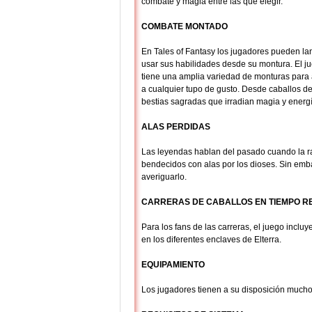
combate y magia entre las que elegir.
COMBATE MONTADO
En Tales of Fantasy los jugadores pueden la
usar sus habilidades desde su montura. El j
tiene una amplia variedad de monturas para
a cualquier tupo de gusto. Desde caballos d
bestias sagradas que irradian magia y energí
ALAS PERDIDAS
Las leyendas hablan del pasado cuando la r
bendecidos con alas por los dioses. Sin em
averiguarlo.
CARRERAS DE CABALLOS EN TIEMPO R
Para los fans de las carreras, el juego incl
en los diferentes enclaves de Elterra.
EQUIPAMIENTO
Los jugadores tienen a su disposición muchos 