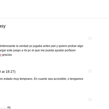
asy
interesante la verdad yo jugaba antes pwi y quiero probar algo
rgar este juego a mi pc el que me pueda ayudar porfavor
m
gracias
 at 18:27)
a en estado muy temprano. En cuanto sea accesible, o tengamos
gar………xq