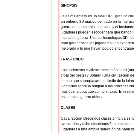
SINOPSIS
Tales of Fantasy es un MMORPG gratuito car
un entorno 3D masivo centrado en la interacc
guerra que ambienta la historia y el trasfond
jugadores pueden escoger para que bando l
incesable guerra. Usa las tecnologías 3D m
para garantizar a los jugadores una experien
mejorada a lo que hayan podido encontrarse
TRASFONDO
Las poderosas civilizaciones de Ashland (u
tribal del oeste) y Bohren (Una civilización d
tiempo que sobrepasaron el límite de la tole
Conflictos sobre la religión o las prácticas cu
más que la gota que colmó el vaso. El result
esto es una guerra abierta.
CLASES
Cada facción ofrece dos clases principales, 
avanzadas y ocho elecciones finales lo que d
jugadores a una amplia selección de habili