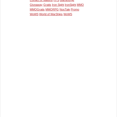
Giveaway
Gratis
Iron Sight
IronSight
MMO
MMOGratis
MMORPG
NosTale
Promo
WoWS
World of WarShips
WoWS