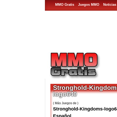
MMO Gratis
Juegos MMO
Noticia
Stronghold-Kingdom
logo640
( Más Juegos de )
Stronghold-Kingdoms-logo6
Español