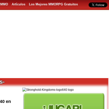
s MMO
Artículos
Los Mejores MMORPG Gratuitos
s-
40 en