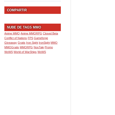
COMPARTIR
NUBE DE TAGS MMO
Anime MMO
Anime MMORPG
Closed Beta
Conflict of Nations
FPS
Gameforge
Giveaway
Gratis
Iron Sight
IronSight
MMO
MMOGratis
MMORPG
NosTale
Promo
WoWS
World of WarShips
WoWS