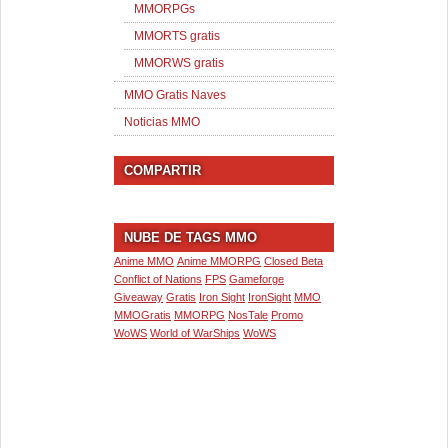
MMORPGs
MMORTS gratis
MMORWS gratis
MMO Gratis Naves
Noticias MMO
COMPARTIR
NUBE DE TAGS MMO
Anime MMO
Anime MMORPG
Closed Beta
Conflict of Nations
FPS
Gameforge
Giveaway
Gratis
Iron Sight
IronSight
MMO
MMOGratis
MMORPG
NosTale
Promo
WoWS
World of WarShips
WoWS