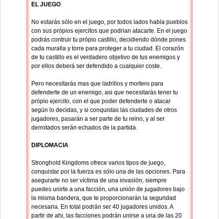
EL JUEGO
No estarás sólo en el juego, por todos lados habla pueblos
con sus própios ejercitos que podrian atacarte. En el juego
podrás contruir tu própio castillo, decidiendo dónde pones
cada muralla y torre para proteger a tu ciudad. El corazón
de tu castillo es el verdadero objetivo de tus enemigos y
por ellos deberá ser defendido a cualquier coste.
Pero necesitarás mas que ladrillos y mortero para
defenderte de un enemigo, asi que necesitarás tener tu
própio ejercito, con el que poder defenderte o atacar
según lo decidas, y si conquistas las ciudades de otros
jugadores, pasarán a ser parte de tu reino, y al ser
derrotados serán echados de la partida.
DIPLOMACIA
Stronghold Kingdoms ofrece varios tipos de juego,
conquistar por la fuerza es sólo una de las opciones. Para
asegurarte no ser víctima de una invasión, siempre
puedes unirte a una facción, una unión de jugadores bajo
la misma bandera, que te proporcionarán la seguridad
necesaria. En total podrán ser 40 jugadores unidos. A
partir de ahi, las facciones podrán unirse a una de las 20