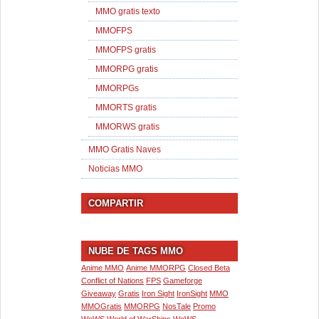
MMO gratis texto
MMOFPS
MMOFPS gratis
MMORPG gratis
MMORPGs
MMORTS gratis
MMORWS gratis
MMO Gratis Naves
Noticias MMO
COMPARTIR
NUBE DE TAGS MMO
Anime MMO
Anime MMORPG
Closed Beta
Conflict of Nations
FPS
Gameforge
Giveaway
Gratis
Iron Sight
IronSight
MMO
MMOGratis
MMORPG
NosTale
Promo