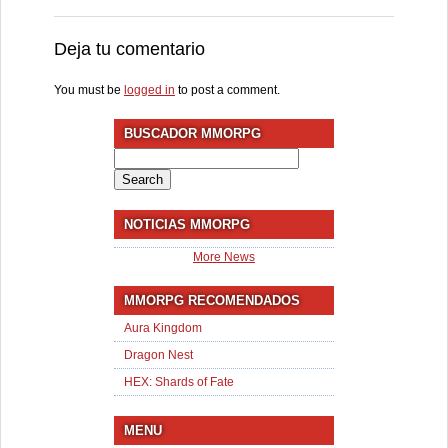
Deja tu comentario
You must be
logged in
to post a comment.
BUSCADOR MMORPG
Search
for:
NOTICIAS MMORPG
More News
MMORPG RECOMENDADOS
Aura Kingdom
Dragon Nest
HEX: Shards of Fate
MENU