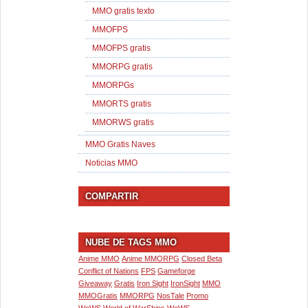
MMO gratis texto
MMOFPS
MMOFPS gratis
MMORPG gratis
MMORPGs
MMORTS gratis
MMORWS gratis
MMO Gratis Naves
Noticias MMO
COMPARTIR
NUBE DE TAGS MMO
Anime MMO
Anime MMORPG
Closed Beta
Conflict of Nations
FPS
Gameforge
Giveaway
Gratis
Iron Sight
IronSight
MMO
MMOGratis
MMORPG
NosTale
Promo