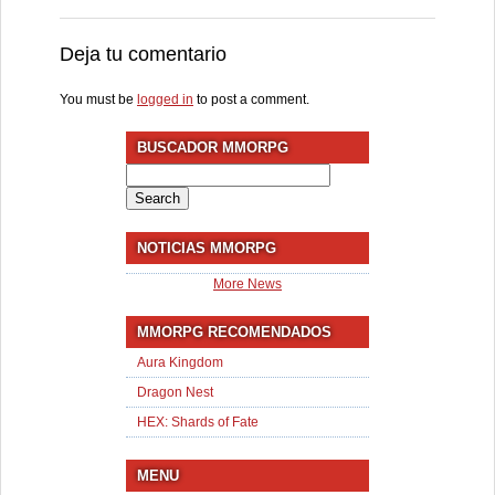
Deja tu comentario
You must be
logged in
to post a comment.
BUSCADOR MMORPG
Search
for:
NOTICIAS MMORPG
More News
MMORPG RECOMENDADOS
Aura Kingdom
Dragon Nest
HEX: Shards of Fate
MENU