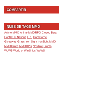
COMPARTIR
NUBE DE TAGS MMO
Anime MMO
Anime MMORPG
Closed Beta
Conflict of Nations
FPS
Gameforge
Giveaway
Gratis
Iron Sight
IronSight
MMO
MMOGratis
MMORPG
NosTale
Promo
WoWS
World of WarShips
WoWS